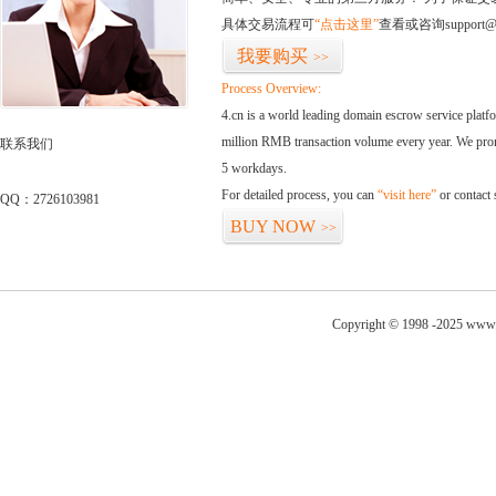
具体交易流程可
“点击这里”
查看或咨询support@
我要购买
>>
Process Overview:
4.cn is a world leading domain escrow service plat
million RMB transaction volume every year. We promi
联系我们
5 workdays.
For detailed process, you can
“visit here”
or contact
QQ：2726103981
BUY NOW
>>
Copyright © 1998 -2025 www.h